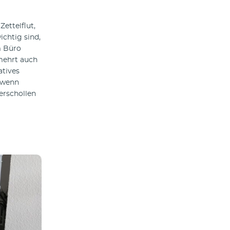
ettelflut,
ichtig sind,
m Büro
rmehrt auch
atives
 wenn
erschollen