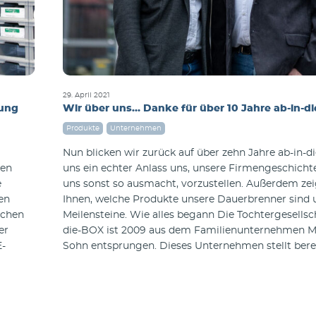
29. April 2021
rung
Wir über uns… Danke für über 10 Jahre ab-in-d
Produkte
Unternehmen
Nun blicken wir zurück auf über zehn Jahre ab-in-d
len
uns ein echter Anlass uns, unsere Firmengeschich
e
uns sonst so ausmacht, vorzustellen. Außerdem zei
en
Ihnen, welche Produkte unsere Dauerbrenner sind 
lchen
Meilensteine. Wie alles begann Die Tochtergesellsch
er
die-BOX ist 2009 aus dem Familienunternehmen Mü
E-
Sohn entsprungen. Dieses Unternehmen stellt berei