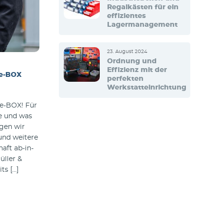
Regalkästen für ein
effizientes
Lagermanagement
23. August 2024
Ordnung und
Effizienz mit der
ie-BOX
perfekten
Werkstatteinrichtung
ie-BOX! Für
te und was
gen wir
und weitere
aft ab-in-
ller &
ts […]