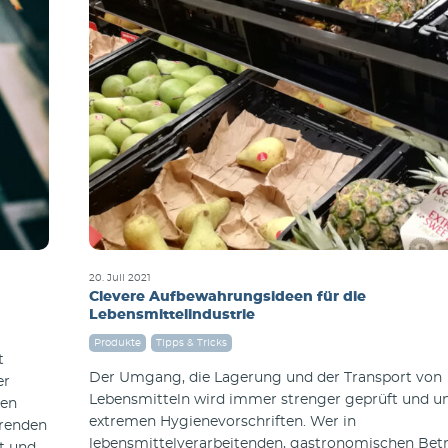
20. Juli 2021
Clevere Aufbewahrungsideen für die
Lebensmittelindustrie
Produkte
Tipps & Tricks
t
Der Umgang, die Lagerung und der Transport von
er
Lebensmitteln wird immer strenger geprüft und un
ten
extremen Hygienevorschriften. Wer in
erenden
lebensmittelverarbeitenden, gastronomischen Bet