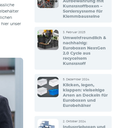
Aufbewahrung mit
ässliche
Kunststoffboxen –
Sortiersysteme für
elbehälter
Klemmbausteine
lichen
 hier unser
3. Februar 2025
Umweltfreundlich &
nachhaltig:
Euroboxen NextGen
2.0 Cycle aus
recyceltem
Kunststoff
5. Dezember 2024
Klicken, legen,
klappen: vielseitige
Arten an Deckeln für
Euroboxen und
Eurobehälter
2. Oktober 2024
Industrieboxen und