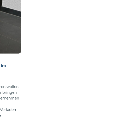
e im
eren wollen
tz bringen
nternehmen
 Verladen
e