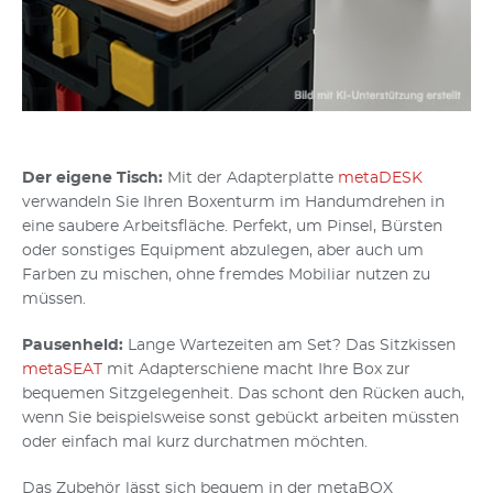
Der eigene Tisch:
Mit der Adapterplatte
metaDESK
verwandeln Sie Ihren Boxenturm im Handumdrehen in
eine saubere Arbeitsfläche. Perfekt, um Pinsel, Bürsten
oder sonstiges Equipment abzulegen, aber auch um
Farben zu mischen, ohne fremdes Mobiliar nutzen zu
müssen.
Pausenheld:
Lange Wartezeiten am Set? Das Sitzkissen
metaSEAT
mit Adapterschiene macht Ihre Box zur
bequemen Sitzgelegenheit. Das schont den Rücken auch,
wenn Sie beispielsweise sonst gebückt arbeiten müssten
oder einfach mal kurz durchatmen möchten.
Das Zubehör lässt sich bequem in der metaBOX