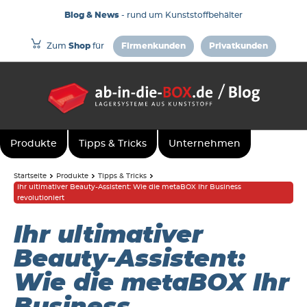
Blog & News
- rund um Kunststoffbehälter
Zum
Shop
für
Firmenkunden
Privatkunden
Produkte
Tipps & Tricks
Unternehmen
Startseite
Produkte
Tipps & Tricks
Ihr ultimativer Beauty-Assistent: Wie die metaBOX Ihr Business
revolutioniert
Ihr ultimativer
Beauty-Assistent:
Wie die metaBOX Ihr