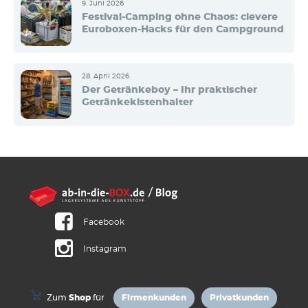
9. Juni 2026
Festival-Camping ohne Chaos: clevere
Euroboxen-Hacks für den Campground
28. April 2026
Der Getränkeboy – Ihr praktischer
Getränkekistenhalter
Facebook
Instagram
Zum
Shop
für
Firmenkunden
Privatkunden