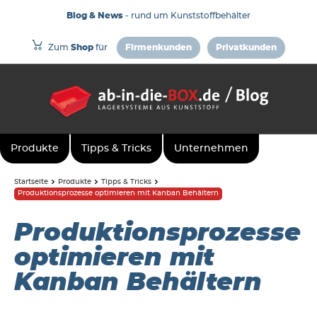
Blog & News
- rund um Kunststoffbehälter
Zum
Shop
für
Firmenkunden
Privatkunden
Produkte
Tipps & Tricks
Unternehmen
Startseite
Produkte
Tipps & Tricks
Produktionsprozesse optimieren mit Kanban Behältern
Produktionsprozesse
optimieren mit
Kanban Behältern
6. März 2018